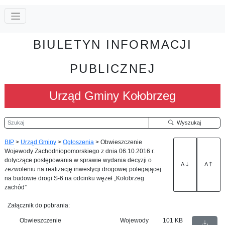
BIULETYN INFORMACJI
PUBLICZNEJ
Urząd Gminy Kołobrzeg
Szukaj
Wyszukaj
BIP
>
Urząd Gminy
>
Ogłoszenia
>
Obwieszczenie
Wojewody Zachodniopomorskiego z dnia 06.10.2016 r.
dotyczące postępowania w sprawie wydania decyzji o
A
A
zezwoleniu na realizację inwestycji drogowej polegającej
na budowie drogi S-6 na odcinku węzeł „Kołobrzeg
zachód”
Załącznik do pobrania:
Obwieszczenie Wojewody
101 KB