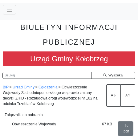
BIULETYN INFORMACJI
PUBLICZNEJ
Urząd Gminy Kołobrzeg
Szukaj
Wyszukaj
BIP
>
Urząd Gminy
>
Ogłoszenia
>
Obwieszczenie
Wojewody Zachodniopomorskiego w sprawie zmiany
A
A
decyzji ZRID - Rozbudowa drogi wojewódzkiej nr 102 na
odcinku Trzebiatów-Kołobrzeg
Załączniki do pobrania:
Obwieszczenie Wojewody
67 KB
pdf