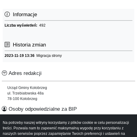
Informacje
Liczba wyświetleń:
492
Historia zmian
2023-11-19 13:36
Migracja strony
Adres redakcji
Urząd Gminy Kołobrzeg
ul. Trzebiatowska 48a
78-100 Kołobrzeg
Osoby odpowiedzialne za BIP
Na potrzeby naszej witryny korzystamy z plików cookie w celu personalizacji
Informacje o serwisie
treści. Pozwala nam to zapewnić maksymalną wygodę przy korzystaniu z
naszych serwisów poprzez zapamiętanie Twoich preferencji i ustawień na