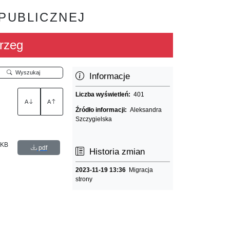
 PUBLICZNEJ
rzeg
Wyszukaj
Informacje
Liczba wyświetleń:
401
A
A
Źródło informacji:
Aleksandra
Szczygielska
 KB
pdf
Historia zmian
2023-11-19 13:36
Migracja
strony