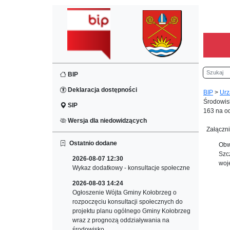
Szukaj
BIP
Deklaracja dostępności
BIP
>
Urz
Środowisk
SIP
163 na o
Wersja dla niedowidzących
Załączni
Ostatnio dodane
Obw
Szc
2026-08-07 12:30
woj
Wykaz dodatkowy - konsultacje społeczne
2026-08-03 14:24
Ogłoszenie Wójta Gminy Kołobrzeg o
rozpoczęciu konsultacji społecznych do
projektu planu ogólnego Gminy Kołobrzeg
wraz z prognozą oddziaływania na
środowisko