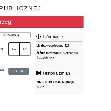
 PUBLICZNEJ
rzeg
Wyszukaj
Informacje
Liczba wyświetleń:
423
 nr
A
A
Źródło informacji:
Aleksandra
Szczygielska
 KB
pdf
Historia zmian
2023-11-19 13:36
Migracja
strony