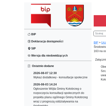
Szukaj
BIP
Deklaracja dostępności
BIP
>
Urz
Środowisk
SIP
163 na o
Wersja dla niedowidzących
Załączni
Ostatnio dodane
Obw
Szc
2026-08-07 12:30
uwa
Wykaz dodatkowy - konsultacje społeczne
Koł
2026-08-03 14:24
Ogłoszenie Wójta Gminy Kołobrzeg o
rozpoczęciu konsultacji społecznych do
projektu planu ogólnego Gminy Kołobrzeg
wraz z prognozą oddziaływania na
środowisko