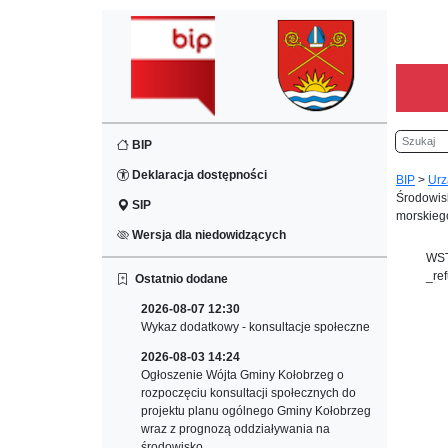
Szukaj
BIP
Deklaracja dostępności
BIP
>
Urz
Środowisk
SIP
morskieg
Wersja dla niedowidzących
WST
_re
Ostatnio dodane
2026-08-07 12:30
Wykaz dodatkowy - konsultacje społeczne
2026-08-03 14:24
Ogłoszenie Wójta Gminy Kołobrzeg o
rozpoczęciu konsultacji społecznych do
projektu planu ogólnego Gminy Kołobrzeg
wraz z prognozą oddziaływania na
środowisko