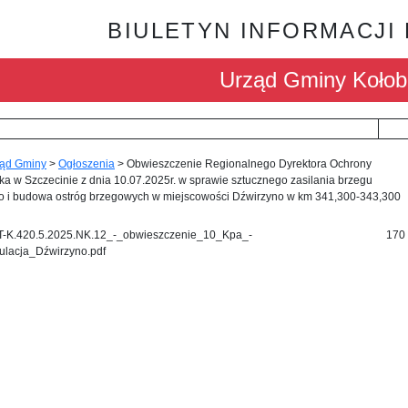
BIULETYN INFORMACJI
Urząd Gminy Kołob
ąd Gminy
>
Ogłoszenia
>
Obwieszczenie Regionalnego Dyrektora Ochrony
a w Szczecinie z dnia 10.07.2025r. w sprawie sztucznego zasilania brzegu
o i budowa ostróg brzegowych w miejscowości Dźwirzyno w km 341,300-343,300
-K.420.5.2025.NK.12_-_obwieszczenie_10_Kpa_-
170
fulacja_Dźwirzyno.pdf