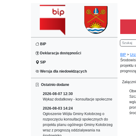
Szukaj
BIP
Deklaracja dostępności
BIP
>
Urz
Środowisk
SIP
projektu 
prognozą
Wersja dla niedowidzących
Załączni
Ostatnio dodane
Obw
2026-08-07 12:30
Szc
Wykaz dodatkowy - konsultacje społeczne
wgl
pro
2026-08-03 14:24
śro
Ogłoszenie Wójta Gminy Kołobrzeg o
rozpoczęciu konsultacji społecznych do
projektu planu ogólnego Gminy Kołobrzeg
wraz z prognozą oddziaływania na
środowisko