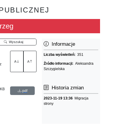
 PUBLICZNEJ
rzeg
Wyszukaj
Informacje
Liczba wyświetleń:
351
A
A
Źródło informacji:
Aleksandra
z
Szczygielska
Historia zmian
 KB
pdf
2023-11-19 13:36
Migracja
strony