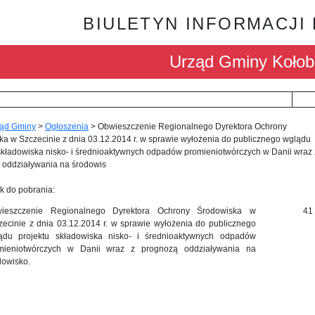
BIULETYN INFORMACJI
Urząd Gminy Kołob
ąd Gminy
>
Ogłoszenia
>
Obwieszczenie Regionalnego Dyrektora Ochrony
a w Szczecinie z dnia 03.12.2014 r. w sprawie wyłożenia do publicznego wglądu
składowiska nisko- i średnioaktywnych odpadów promieniotwórczych w Danii wraz 
 oddziaływania na środowis
k do pobrania:
ieszczenie Regionalnego Dyrektora Ochrony Środowiska w
41
zecinie z dnia 03.12.2014 r. w sprawie wyłożenia do publicznego
ądu projektu składowiska nisko- i średnioaktywnych odpadów
mieniotwórczych w Danii wraz z prognozą oddziaływania na
dowisko.