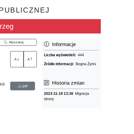
 PUBLICZNEJ
rzeg
Wyszukaj
Informacje
Liczba wyświetleń:
444
A
A
Źródło informacji:
Bogna Żynis
Historia zmian
 KB
pdf
2023-11-19 13:36
Migracja
strony