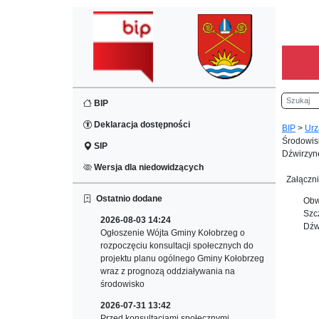
Szukaj
BIP
Deklaracja dostępności
BIP
>
Urz
Środowis
SIP
Dźwirzyn
Wersja dla niedowidzących
Załączni
Ostatnio dodane
Obw
Szc
2026-08-03 14:24
Dźw
Ogłoszenie Wójta Gminy Kołobrzeg o
rozpoczęciu konsultacji społecznych do
projektu planu ogólnego Gminy Kołobrzeg
wraz z prognozą oddziaływania na
środowisko
2026-07-31 13:42
Przed konsultacjami społecznymi