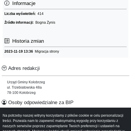
Informacje
Liczba wyświetleń:
414
Źródło informacji:
Bogna Żynis
Historia zmian
2023-11-19 13:36
Migracja strony
Adres redakcji
Urząd Gminy Kołobrzeg
ul. Trzebiatowska 48a
78-100 Kołobrzeg
Osoby odpowiedzialne za BIP
Na potrzeby naszej witryny korzystamy z plików cookie w celu personalizacji
Informacje o serwisie
treści. Pozwala nam to zapewnić maksymalną wygodę przy korzystaniu z
naszych serwisów poprzez zapamiętanie Twoich preferencji i ustawień na