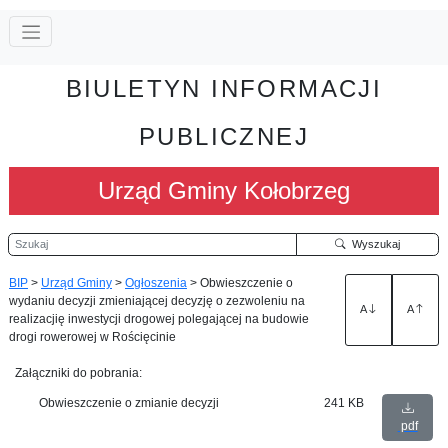
BIULETYN INFORMACJI
PUBLICZNEJ
Urząd Gminy Kołobrzeg
Szukaj
Wyszukaj
BIP
>
Urząd Gminy
>
Ogłoszenia
>
Obwieszczenie o
wydaniu decyzji zmieniającej decyzję o zezwoleniu na
A
A
realizacjię inwestycji drogowej polegającej na budowie
drogi rowerowej w Rościęcinie
Załączniki do pobrania:
Obwieszczenie o zmianie decyzji
241 KB
pdf