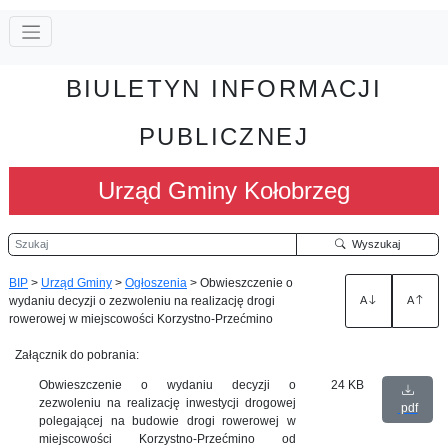
BIULETYN INFORMACJI
PUBLICZNEJ
Urząd Gminy Kołobrzeg
Szukaj
Wyszukaj
BIP
>
Urząd Gminy
>
Ogłoszenia
>
Obwieszczenie o
wydaniu decyzji o zezwoleniu na realizację drogi
A
A
rowerowej w miejscowości Korzystno-Przećmino
Załącznik do pobrania:
Obwieszczenie o wydaniu decyzji o
24 KB
zezwoleniu na realizację inwestycji drogowej
pdf
polegającej na budowie drogi rowerowej w
miejscowości Korzystno-Przećmino od