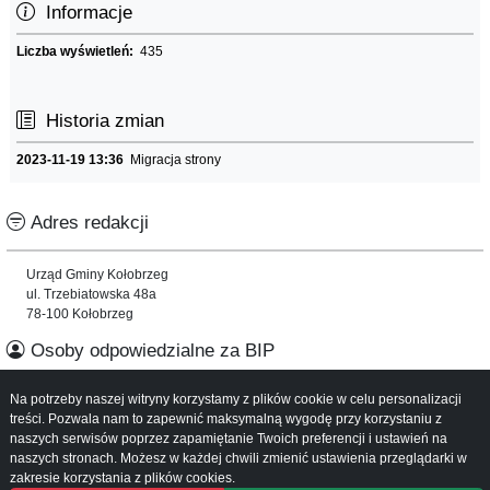
Informacje
Liczba wyświetleń:
435
Historia zmian
2023-11-19 13:36
Migracja strony
Adres redakcji
Urząd Gminy Kołobrzeg
ul. Trzebiatowska 48a
78-100 Kołobrzeg
Osoby odpowiedzialne za BIP
Na potrzeby naszej witryny korzystamy z plików cookie w celu personalizacji
Informacje o serwisie
treści. Pozwala nam to zapewnić maksymalną wygodę przy korzystaniu z
naszych serwisów poprzez zapamiętanie Twoich preferencji i ustawień na
Mapa serwisu
naszych stronach. Możesz w każdej chwili zmienić ustawienia przeglądarki w
Instrukcja obsługi
zakresie korzystania z plików cookies.