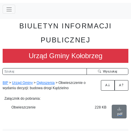
BIULETYN INFORMACJI
PUBLICZNEJ
Urząd Gminy Kołobrzeg
Szukaj
Wyszukaj
BIP
>
Urząd Gminy
>
Ogłoszenia
>
Obwieszczenie o
A
A
wydaniu decyzji: budowa drogi Kądzielno
Załącznik do pobrania:
Obwieszczenie
228 KB
pdf