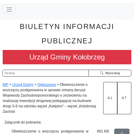
BIULETYN INFORMACJI
PUBLICZNEJ
Urząd Gminy Kołobrzeg
Szukaj
Wyszukaj
BIP
>
Urząd Gminy
>
Ogłoszenia
>
Obwieszczenie o
wszczęciu postępowania w sprawie zmiany decyzji
Wojewody Zachodniopomorskiego o zezwoleniu na
A
A
realizację inwestycji drogowej polegającej na budowie
drogi S-6 na odcinku węzeł „Kiełpino” – węzeł „Kołobrzeg
Zachód
Załącznik do pobrania:
Obwieszczenie o wszczęciu postępowania w
891 KB