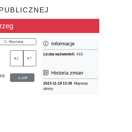
 PUBLICZNEJ
rzeg
Wyszukaj
Informacje
Liczba wyświetleń:
410
A
A
Historia zmian
 KB
pdf
2023-11-19 13:36
Migracja
strony