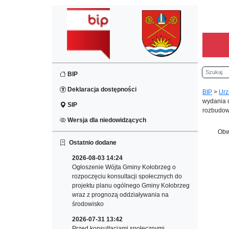
Szukaj
BIP
Deklaracja dostępności
BIP
>
Urz
wydania d
SIP
rozbudow
Wersja dla niedowidzących
Obw
Ostatnio dodane
2026-08-03 14:24
Ogłoszenie Wójta Gminy Kołobrzeg o
rozpoczęciu konsultacji społecznych do
projektu planu ogólnego Gminy Kołobrzeg
wraz z prognozą oddziaływania na
środowisko
2026-07-31 13:42
Przed konsultacjami społecznymi