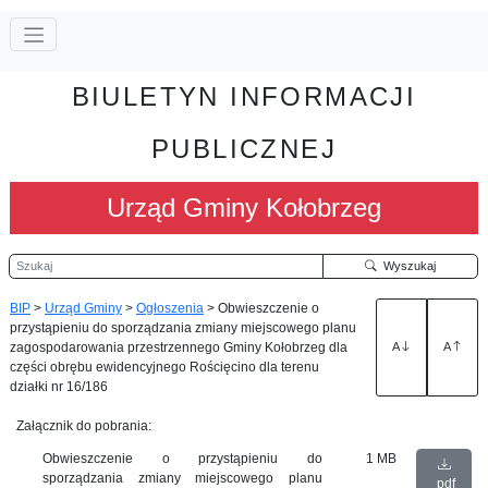
BIULETYN INFORMACJI
PUBLICZNEJ
Urząd Gminy Kołobrzeg
Szukaj
Wyszukaj
BIP
>
Urząd Gminy
>
Ogłoszenia
>
Obwieszczenie o
przystąpieniu do sporządzania zmiany miejscowego planu
zagospodarowania przestrzennego Gminy Kołobrzeg dla
A
A
części obrębu ewidencyjnego Rościęcino dla terenu
działki nr 16/186
Załącznik do pobrania:
Obwieszczenie o przystąpieniu do
1 MB
sporządzania zmiany miejscowego planu
pdf