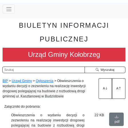
BIULETYN INFORMACJI
PUBLICZNEJ
Urząd Gminy Kołobrzeg
Szukaj
Wyszukaj
BIP
>
Urząd Gminy
>
Ogłoszenia
>
Obwieszczenia o
wydaniu decyzji o zezwoleniu na realizację inwestycji
A
A
drogowej polegającej na budowie z rozbudową drogi
gminnej ul. Kasztanowej w Budzistowie
Załączniki do pobrania:
Obwieszczenia o wydaniu decyzji o
22 KB
zezwoleniu na realizację inwestycji drogowej
pdf
polegającej na budowie z rozbudową drogi