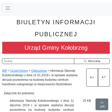
BIULETYN INFORMACJI
PUBLICZNEJ
Urząd Gminy Kołobrzeg
Szukaj
Wyszukaj
BIP
>
Urząd Gminy
>
Ogłoszenia
>
nformacja Starosty
Kołobrzeskiego z dnia 11.01.2019 r. w sprawie wydania
A
A
decyzji pozwolenia na budowę budynku centrum
handlowo-usługowego w miejscowości Budzistowo
Załącznik do pobrania:
Informacja Starosty Kołobrzeskiego z dnia 11
25 KB
stycznia 2019 r. w sprawie wydania decyzji
pdf
pozwolenia na budowę budynku centrum