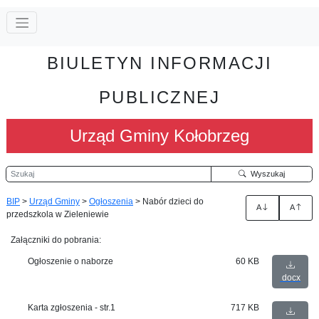
BIULETYN INFORMACJI
PUBLICZNEJ
Urząd Gminy Kołobrzeg
Szukaj
Wyszukaj
BIP
>
Urząd Gminy
>
Ogłoszenia
>
Nabór dzieci do
A
A
przedszkola w Zieleniewie
Załączniki do pobrania:
Ogłoszenie o naborze
60 KB
docx
Karta zgłoszenia - str.1
717 KB