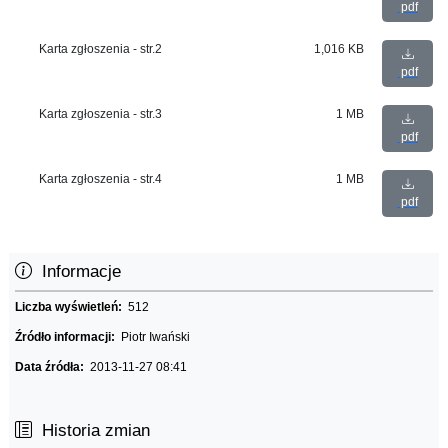
pdf
Karta zgłoszenia - str.2
1,016 KB
pdf
Karta zgłoszenia - str.3
1 MB
pdf
Karta zgłoszenia - str.4
1 MB
pdf
Informacje
Liczba wyświetleń:
512
Źródło informacji:
Piotr Iwański
Data źródła:
2013-11-27 08:41
Historia zmian