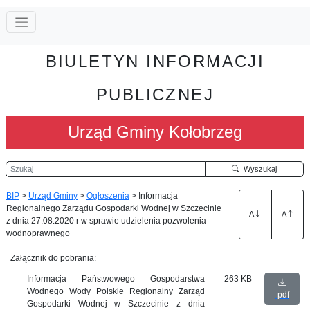
BIULETYN INFORMACJI
PUBLICZNEJ
Urząd Gminy Kołobrzeg
Szukaj
Wyszukaj
BIP
>
Urząd Gminy
>
Ogłoszenia
>
Informacja
Regionalnego Zarządu Gospodarki Wodnej w Szczecinie
A
A
z dnia 27.08.2020 r w sprawie udzielenia pozwolenia
wodnoprawnego
Załącznik do pobrania:
Informacja Państwowego Gospodarstwa
263 KB
Wodnego Wody Polskie Regionalny Zarząd
pdf
Gospodarki Wodnej w Szczecinie z dnia