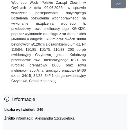
Wodnego Wody Polskie Zarząd Zlewni w
pdf
Gryficach z dnia 09.06.2022r. w sprawie
wszczęcia postępowania dotyczącego
udzielenia pozwolenia wodnoprawnego na
wykonanie urządzenia wodnego tj.
przebudowy rowu melioracyjnego KG-KI2/1
poprzez wykonanie rurociągu z rur drenarskich
Ø600mm o długości L=36m oraz dwóch studni
betonowych Ø120cm z osadnikiem 0,5m dz. Nr
110/84, 110/85, 110/75, 110/83, 203 obręb
ewidencyjny Grzybowo, gmina Kołobrzeg
przebudowę rowu melioracyjnego KG-L na
rurociąg drenażowy Ø800 oraz rowu
melioracyjnego A na rurociąg drenażowy Ø400
dz. nr 34/15, 34/22, 34/41 obręb ewidencyjny
Grzybowo, Gmina Kołobrzeg
Informacje
Liczba wyświetleń:
349
Źródło informacji:
Aleksandra Szczygielska