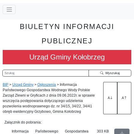
BIULETYN INFORMACJI
PUBLICZNEJ
Urząd Gminy Kołobrzeg
Szukaj
Wyszukaj
BIP
>
Urząd Gminy
>
Ogłoszenia
>
Informacja
Państwowego Gospodarstwa Wodnego Wody Polskie
Zarząd Zlewni w Gryficach z dnia 09.06.2022r. w sprawie
A
A
wszczęcia postępowania dotyczącego udzielenia
pozwolenia wodnoprawnego dz. nr 34/15, 34/22, 34/41
obręb ewidencyjny Grzybowo, Gmina Kołobrzeg
Załącznik do pobrania:
Informacja Państwowego Gospodarstwa
303 KB