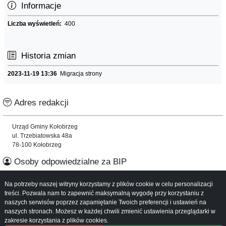
Informacje
Liczba wyświetleń:
400
Historia zmian
2023-11-19 13:36
Migracja strony
Adres redakcji
Urząd Gminy Kołobrzeg
ul. Trzebiatowska 48a
78-100 Kołobrzeg
Osoby odpowiedzialne za BIP
Na potrzeby naszej witryny korzystamy z plików cookie w celu personalizacji
Informacje o serwisie
treści. Pozwala nam to zapewnić maksymalną wygodę przy korzystaniu z
naszych serwisów poprzez zapamiętanie Twoich preferencji i ustawień na
Mapa serwisu
naszych stronach. Możesz w każdej chwili zmienić ustawienia przeglądarki w
Instrukcja obsługi
zakresie korzystania z plików cookies.