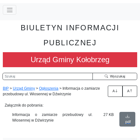
BIULETYN INFORMACJI
PUBLICZNEJ
Urząd Gminy Kołobrzeg
Szukaj
Wyszukaj
BIP
>
Urząd Gminy
>
Ogłoszenia
>
Informacja o zamiarze
A
A
przebudowy ul. Wiosennej w Dźwirzynie
Załącznik do pobrania:
Informacja o zamiarze przebudowy ul.
27 KB
Wiosennej w Dźwirzynie
pdf