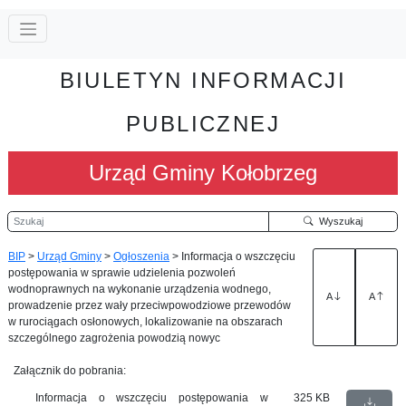
BIULETYN INFORMACJI
PUBLICZNEJ
Urząd Gminy Kołobrzeg
Szukaj
Wyszukaj
BIP
>
Urząd Gminy
>
Ogłoszenia
>
Informacja o wszczęciu
postępowania w sprawie udzielenia pozwoleń
wodnoprawnych na wykonanie urządzenia wodnego,
A
A
prowadzenie przez wały przeciwpowodziowe przewodów
w rurociągach osłonowych, lokalizowanie na obszarach
szczególnego zagrożenia powodzią nowyc
Załącznik do pobrania:
Informacja o wszczęciu postępowania w
325 KB