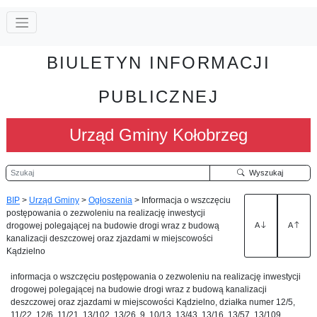
BIULETYN INFORMACJI
PUBLICZNEJ
Urząd Gminy Kołobrzeg
Szukaj
Wyszukaj
BIP
>
Urząd Gminy
>
Ogłoszenia
>
Informacja o wszczęciu
postępowania o zezwoleniu na realizację inwestycji
drogowej polegającej na budowie drogi wraz z budową
A
A
kanalizacji deszczowej oraz zjazdami w miejscowości
Kądzielno
informacja o wszczęciu postępowania o zezwoleniu na realizację inwestycji
drogowej polegającej na budowie drogi wraz z budową kanalizacji
deszczowej oraz zjazdami w miejscowości Kądzielno, działka numer 12/5,
11/22, 12/6, 11/21, 13/102, 13/26, 9, 10/13, 13/43, 13/16, 13/57, 13/109,