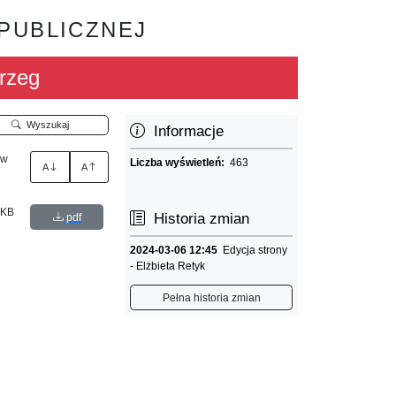
 PUBLICZNEJ
rzeg
Wyszukaj
Informacje
 w
Liczba wyświetleń:
463
A
A
 KB
Historia zmian
pdf
2024-03-06 12:45
Edycja strony
- Elżbieta Retyk
Pełna historia zmian