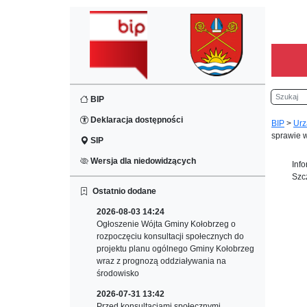
Szukaj
BIP
Deklaracja dostępności
BIP
>
Urz
sprawie 
SIP
Wersja dla niedowidzących
Inf
Szc
Ostatnio dodane
2026-08-03 14:24
Ogłoszenie Wójta Gminy Kołobrzeg o
rozpoczęciu konsultacji społecznych do
projektu planu ogólnego Gminy Kołobrzeg
wraz z prognozą oddziaływania na
środowisko
2026-07-31 13:42
Przed konsultacjami społecznymi