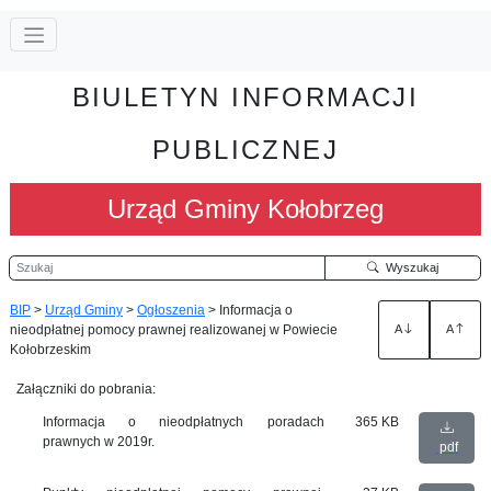
BIULETYN INFORMACJI
PUBLICZNEJ
Urząd Gminy Kołobrzeg
Szukaj
Wyszukaj
BIP
>
Urząd Gminy
>
Ogłoszenia
>
Informacja o
nieodpłatnej pomocy prawnej realizowanej w Powiecie
A
A
Kołobrzeskim
Załączniki do pobrania:
Informacja o nieodpłatnych poradach
365 KB
prawnych w 2019r.
pdf