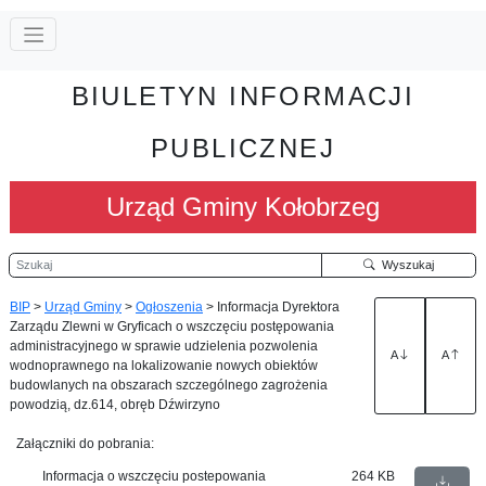
BIULETYN INFORMACJI
PUBLICZNEJ
Urząd Gminy Kołobrzeg
Szukaj
Wyszukaj
BIP
>
Urząd Gminy
>
Ogłoszenia
>
Informacja Dyrektora
Zarządu Zlewni w Gryficach o wszczęciu postępowania
administracyjnego w sprawie udzielenia pozwolenia
A
A
wodnoprawnego na lokalizowanie nowych obiektów
budowlanych na obszarach szczególnego zagrożenia
powodzią, dz.614, obręb Dźwirzyno
Załączniki do pobrania:
Informacja o wszczęciu postepowania
264 KB