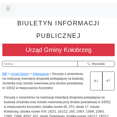
BIULETYN INFORMACJI
PUBLICZNEJ
Urząd Gminy Kołobrzeg
Szukaj
Wyszukaj
BIP
>
Urząd Gminy
>
Ogłoszenia
>
Decyzja o zezwoleniu
na realizację inwestycji drogowej polegającej na budowę
A
A
chodnika oraz ścieżki rowerowej przy drodze powiatowej
nr 3355Z w miejscowości Korzystno
Decyzja o zezwoleniu na realizację inwestycji drogowej polegającej na
budowę chodnika oraz ścieżki rowerowej przy drodze powiatowej nr 3355Z
w miejscowości Korzystno; działka numer 60, 473, obręb 17, miasto
Kołobrzeg; działka numer 476, 162/1, 161/12, 160, 158/7, 158/9, 159/3,
159/5, 159/6, 455/2, 452, obręb Zieleniewo; działka numer 192/17, 192/12,