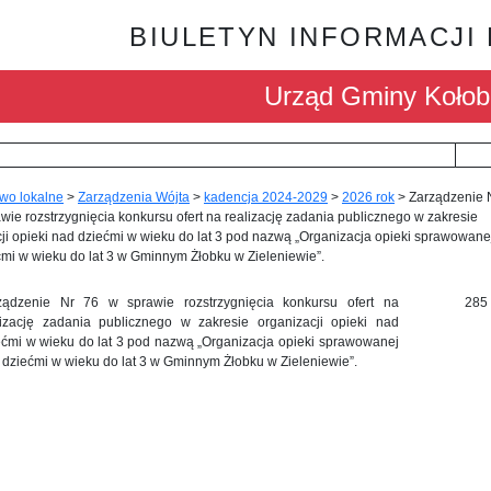
BIULETYN INFORMACJI
Urząd Gminy Kołob
wo lokalne
>
Zarządzenia Wójta
>
kadencja 2024-2029
>
2026 rok
>
Zarządzenie 
wie rozstrzygnięcia konkursu ofert na realizację zadania publicznego w zakresie
ji opieki nad dziećmi w wieku do lat 3 pod nazwą „Organizacja opieki sprawowane
mi w wieku do lat 3 w Gminnym Żłobku w Zieleniewie”.
ządzenie Nr 76 w sprawie rozstrzygnięcia konkursu ofert na
285
lizację zadania publicznego w zakresie organizacji opieki nad
ećmi w wieku do lat 3 pod nazwą „Organizacja opieki sprawowanej
 dziećmi w wieku do lat 3 w Gminnym Żłobku w Zieleniewie”.