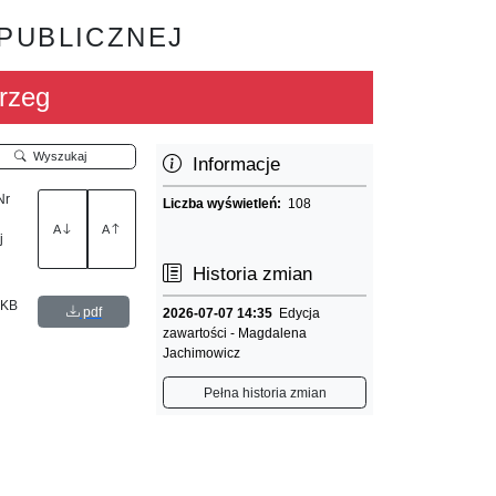
 PUBLICZNEJ
rzeg
Wyszukaj
Informacje
Nr
Liczba wyświetleń:
108
A
A
j
Historia zmian
 KB
pdf
2026-07-07 14:35
Edycja
zawartości - Magdalena
Jachimowicz
Pełna historia zmian