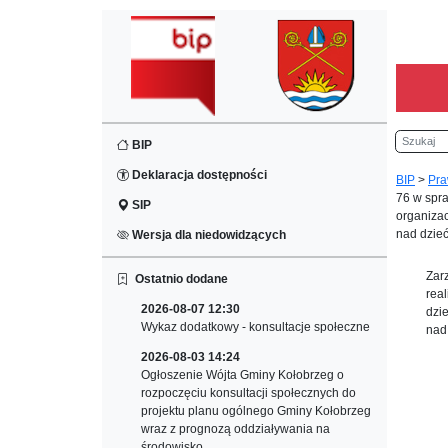
Szukaj
BIP
Deklaracja dostępności
BIP
>
Pra
76 w spra
SIP
organizac
nad dzieć
Wersja dla niedowidzących
Zar
Ostatnio dodane
rea
2026-08-07 12:30
dzi
Wykaz dodatkowy - konsultacje społeczne
nad
2026-08-03 14:24
Ogłoszenie Wójta Gminy Kołobrzeg o
rozpoczęciu konsultacji społecznych do
projektu planu ogólnego Gminy Kołobrzeg
wraz z prognozą oddziaływania na
środowisko