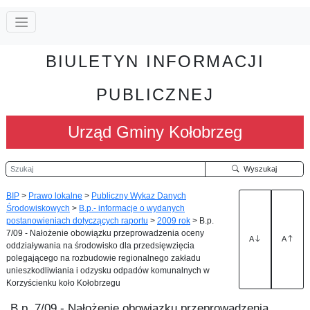
BIULETYN INFORMACJI
PUBLICZNEJ
Urząd Gminy Kołobrzeg
Szukaj
Wyszukaj
BIP
>
Prawo lokalne
>
Publiczny Wykaz Danych
Środowiskowych
>
B.p.- informacje o wydanych
postanowieniach dotyczących raportu
>
2009 rok
>
B.p.
7/09 - Nałożenie obowiązku przeprowadzenia oceny
A
A
oddziaływania na środowisko dla przedsięwzięcia
polegającego na rozbudowie regionalnego zakładu
unieszkodliwiania i odzysku odpadów komunalnych w
Korzyścienku koło Kołobrzegu
B.p. 7/09 - Nałożenie obowiązku przeprowadzenia