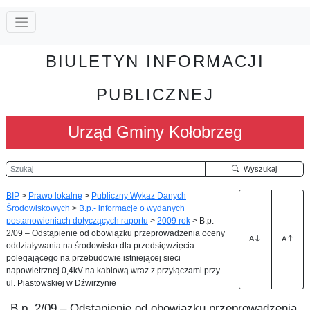
BIULETYN INFORMACJI
PUBLICZNEJ
Urząd Gminy Kołobrzeg
Szukaj
Wyszukaj
BIP
>
Prawo lokalne
>
Publiczny Wykaz Danych
Środowiskowych
>
B.p.- informacje o wydanych
postanowieniach dotyczących raportu
>
2009 rok
>
B.p.
2/09 – Odstąpienie od obowiązku przeprowadzenia oceny
A
A
oddziaływania na środowisko dla przedsięwzięcia
polegającego na przebudowie istniejącej sieci
napowietrznej 0,4kV na kablową wraz z przyłączami przy
ul. Piastowskiej w Dźwirzynie
B.p. 2/09 – Odstąpienie od obowiązku przeprowadzenia