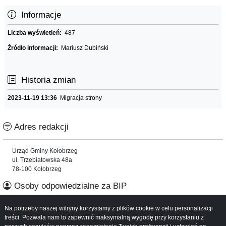
Informacje
Liczba wyświetleń:
487
Źródło informacji:
Mariusz Dubiński
Historia zmian
2023-11-19 13:36
Migracja strony
Adres redakcji
Urząd Gminy Kołobrzeg
ul. Trzebiatowska 48a
78-100 Kołobrzeg
Osoby odpowiedzialne za BIP
Na potrzeby naszej witryny korzystamy z plików cookie w celu personalizacji
Informacje o serwisie
treści. Pozwala nam to zapewnić maksymalną wygodę przy korzystaniu z