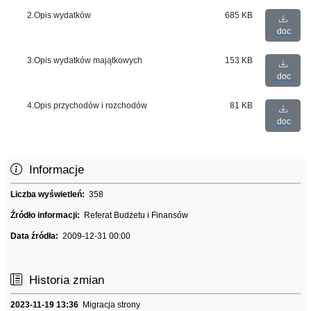
2.Opis wydatków
685 KB
doc
3.Opis wydatków majątkowych
153 KB
doc
4.Opis przychodów i rozchodów
81 KB
doc
Informacje
Liczba wyświetleń:
358
Źródło informacji:
Referat Budżetu i Finansów
Data źródła:
2009-12-31 00:00
Historia zmian
2023-11-19 13:36
Migracja strony