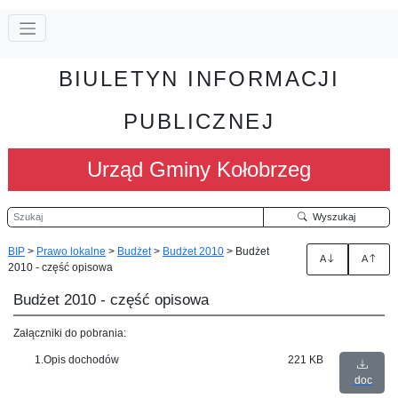
BIULETYN INFORMACJI
PUBLICZNEJ
Urząd Gminy Kołobrzeg
Szukaj
Wyszukaj
BIP
>
Prawo lokalne
>
Budżet
>
Budżet 2010
>
Budżet
A
A
2010 - część opisowa
Budżet 2010 - część opisowa
Załączniki do pobrania:
1.Opis dochodów
221 KB
doc