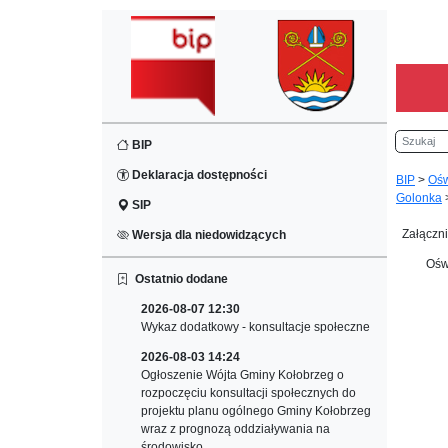
Szukaj
BIP
Deklaracja dostępności
BIP
>
Ośw
Golonka
SIP
Załączni
Wersja dla niedowidzących
Ośw
Ostatnio dodane
2026-08-07 12:30
Wykaz dodatkowy - konsultacje społeczne
2026-08-03 14:24
Ogłoszenie Wójta Gminy Kołobrzeg o
rozpoczęciu konsultacji społecznych do
projektu planu ogólnego Gminy Kołobrzeg
wraz z prognozą oddziaływania na
środowisko