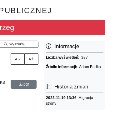
 PUBLICZNEJ
rzeg
Wyszukaj
Informacje
-
Liczba wyświetleń:
387
A
A
Źródło informacji:
Adam Budka
 KB
pdf
Historia zmian
2023-11-19 13:36
Migracja
strony