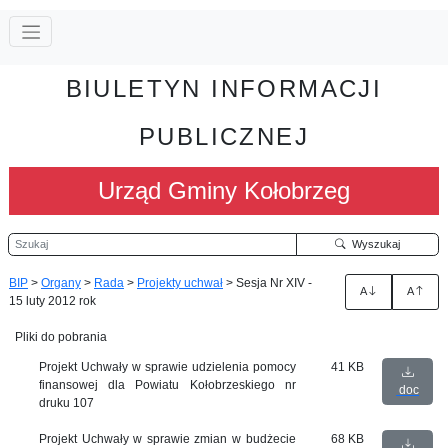
BIULETYN INFORMACJI
PUBLICZNEJ
Urząd Gminy Kołobrzeg
Szukaj
Wyszukaj
BIP
>
Organy
>
Rada
>
Projekty uchwał
>
Sesja Nr XIV -
A
A
15 luty 2012 rok
Pliki do pobrania
Projekt Uchwały w sprawie udzielenia pomocy
41 KB
finansowej dla Powiatu Kołobrzeskiego nr
doc
druku 107
Projekt Uchwały w sprawie zmian w budżecie
68 KB