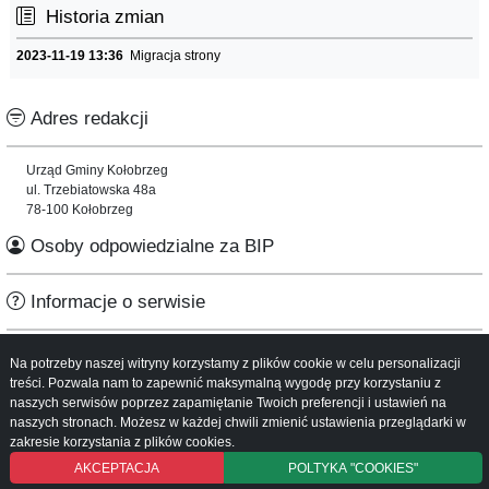
Historia zmian
2023-11-19 13:36
Migracja strony
Adres redakcji
Urząd Gminy Kołobrzeg
ul. Trzebiatowska 48a
78-100 Kołobrzeg
Osoby odpowiedzialne za BIP
Informacje o serwisie
Mapa serwisu
Na potrzeby naszej witryny korzystamy z plików cookie w celu personalizacji
Instrukcja obsługi
treści. Pozwala nam to zapewnić maksymalną wygodę przy korzystaniu z
naszych serwisów poprzez zapamiętanie Twoich preferencji i ustawień na
naszych stronach. Możesz w każdej chwili zmienić ustawienia przeglądarki w
zakresie korzystania z plików cookies.
AKCEPTACJA
POLTYKA "COOKIES"