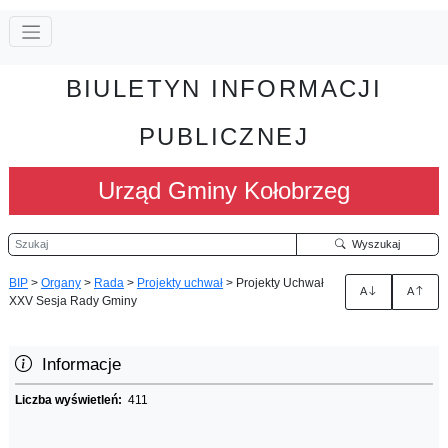
BIULETYN INFORMACJI
PUBLICZNEJ
Urząd Gminy Kołobrzeg
Szukaj
Wyszukaj
BIP
>
Organy
>
Rada
>
Projekty uchwał
>
Projekty Uchwał
A
A
XXV Sesja Rady Gminy
Informacje
Liczba wyświetleń:
411