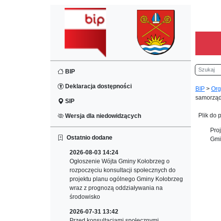
Szukaj
BIP
Deklaracja dostępności
BIP
>
Org
samorząd
SIP
Plik do 
Wersja dla niedowidzących
Pro
Ostatnio dodane
Gmi
2026-08-03 14:24
Ogłoszenie Wójta Gminy Kołobrzeg o
rozpoczęciu konsultacji społecznych do
projektu planu ogólnego Gminy Kołobrzeg
wraz z prognozą oddziaływania na
środowisko
2026-07-31 13:42
Przed konsultacjami społecznymi