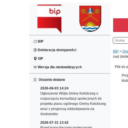
Szukaj
BIP
Deklaracja dostępności
BIP
>
Org
nad żłobk
SIP
Plik do 
Wersja dla niedowidzących
Pro
Ostatnio dodane
klu
2026-08-03 14:24
Ogłoszenie Wójta Gminy Kołobrzeg o
rozpoczęciu konsultacji społecznych do
projektu planu ogólnego Gminy Kołobrzeg
wraz z prognozą oddziaływania na
środowisko
2026-07-31 13:42
Przed konsultacjami społecznymi