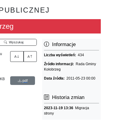
 PUBLICZNEJ
rzeg
Wyszukaj
Informacje
ru
Liczba wyświetleń:
434
A
A
Źródło informacji:
Rada Gminy
Kołobrzeg
Data źródła:
2011-05-23 00:00
 KB
pdf
Historia zmian
2023-11-19 13:36
Migracja
strony